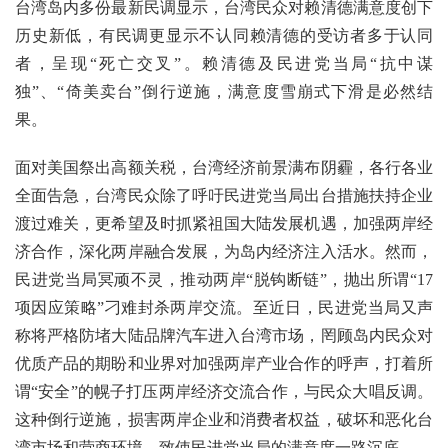
台湾岛内多份最新民调显示，台湾民众对赖清德满意度创下
历史新低，有民调更显示不认同赖清德的受访者多于认同
者，呈现“死亡交叉”。赖清德及民进党当局“抗中谋
独”、“倚美卖台”倒行逆施，满意度雪崩式下滑是必然结
果。
面对美国祭出高额关税，台湾经济前景满布阴霾，各行各业
全面告急，台湾民众除了呼吁民进党当局出台措施扶持企业
渡过难关，更希望及时抓紧祖国大陆发展机遇，加强两岸经
济合作，深化两岸融合发展，为岛内经济注入活水。然而，
民进党当局冥顽不灵，推动两岸“脱钩断链”，抛出所谓“17
项因应策略”刁难封杀两岸交流。至近日，民进党当局又声
称将严格防堵大陆品牌汽车进入台湾市场，罔顾岛内民众对
优质产品的期盼和业界对加强两岸产业合作的呼声，打着所
谓“安全”的幌子打压两岸经济交流合作，与民众大唱反调。
这种倒行逆施，损害两岸企业和消费者权益，破坏和恶化台
湾市场和营商环境，致使民进党当局的满意度一路沉底。