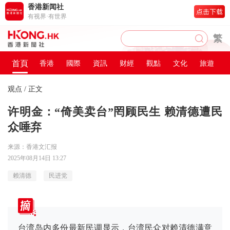
香港新闻社
有视界·有世界
繁
首頁
香港
國際
資訊
财經
觀點
文化
旅遊
观点
/ 正文
许明金：“倚美卖台”罔顾民生 赖清德遭民
众唾弃
来源：香港文汇报
2025年08月14日 13:27
赖清德
民进党
台湾岛内多份最新民调显示，台湾民众对赖清德满意