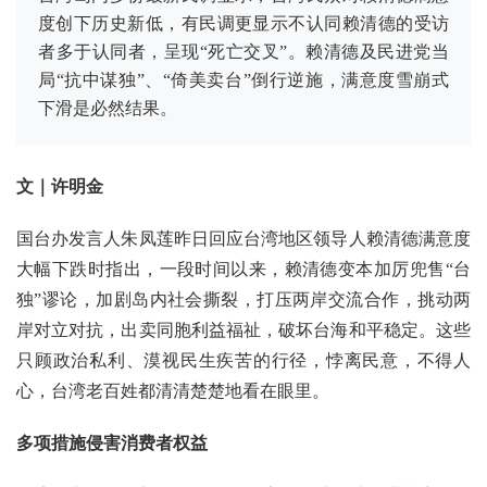
度创下历史新低，有民调更显示不认同赖清德的受访
者多于认同者，呈现“死亡交叉”。赖清德及民进党当
局“抗中谋独”、“倚美卖台”倒行逆施，满意度雪崩式
下滑是必然结果。
文｜许明金
国台办发言人朱凤莲昨日回应台湾地区领导人赖清德满意度
大幅下跌时指出，一段时间以来，赖清德变本加厉兜售“台
独”谬论，加剧岛内社会撕裂，打压两岸交流合作，挑动两
岸对立对抗，出卖同胞利益福祉，破坏台海和平稳定。这些
只顾政治私利、漠视民生疾苦的行径，悖离民意，不得人
心，台湾老百姓都清清楚楚地看在眼里。
多项措施侵害消费者权益