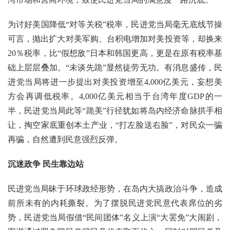
为讨好美国降低“对等关税”税率，民进党当局毫无底线节操
可言，抛出扩大对美军购、台积电增加对美投资等，却换来
20％税率，比“假想敌”日本和韩国更高，更是在原有税率基
础上层层叠加。“未谈先跪”显然徒劳无功。有消息盛传，民
进党当局将进一步提出对美投资增至4,000亿美元，妄想美
方会再调低税率。4,000亿美元相当于台湾年度GDP的一
半，民进党当局此等“跪美”行径犹如将岛内经济命脉拱手相
让，掏空家底重创本土产业，“打左脸送右脸”，对民众一骗
再骗，自然遭到民意强烈反弹。
沉迷政争 民生靠边站
民进党当局昧于环球政经形势，在岛内大搞政治斗争，造成
前所未有的内耗撕裂。为了摆脱民进党民意代表席位的劣
势，民进党当局假借“民间团体”名义上演“大罢免”大闹剧，