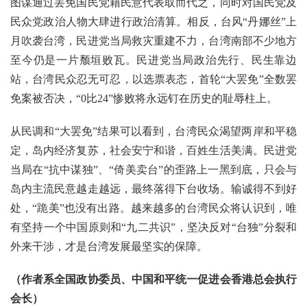
图谋通过罢免国民党籍民意代表取而代之，同时对国民党及
民众党政治人物大肆进行政治清算。相反，台风“丹娜丝”上
月吹袭台湾，民进党当局救灾重建不力，台湾南部不少地方
至今仍是一片颓垣败瓦。民进党当局政治先行、民生靠边
站，台湾民众忍无可忍，以选票表态，首轮“大罢免”全数罢
免案被否决，“0比24”惨败将永远钉在历史的耻辱柱上。
从民调和“大罢免”结果可以看到，台湾民众渴望两岸和平稳
定，岛内经济复苏，社会安宁和谐，百姓生活美满。民进党
当局在“抗中谋独”、“倚美卖台”的歪路上一黑到底，只会与
岛内主流民意越走越远，最终落得下台收场。输诚得不到好
处，“跪美”也没有出路。越来越多的台湾民众将认识到，唯
有坚持一个中国原则和“九二共识”，坚决反对“台独”分裂和
外来干涉，才是台湾发展最坚实的保障。
（作者系全国政协委员、中国和平统一促进会香港总会执行
会长）