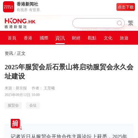
香港新闻社
有视界·有世界
繁
資訊
首頁
香港
國際
财經
觀點
文化
旅遊
资讯
/ 正文
2025年服贸会后石景山将启动服贸会永久会
址建设
来源：新京报
作者： 王景曦
2025年09月12日 10:00
服贸会
会址
记者近日从服贸会开放合作主题论坛上获悉，2025年