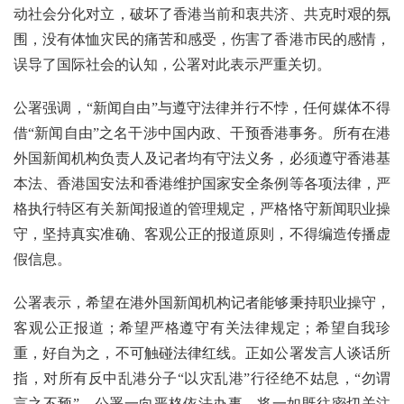
动社会分化对立，破坏了香港当前和衷共济、共克时艰的氛
围，没有体恤灾民的痛苦和感受，伤害了香港市民的感情，
误导了国际社会的认知，公署对此表示严重关切。
公署强调，“新闻自由”与遵守法律并行不悖，任何媒体不得
借“新闻自由”之名干涉中国内政、干预香港事务。所有在港
外国新闻机构负责人及记者均有守法义务，必须遵守香港基
本法、香港国安法和香港维护国家安全条例等各项法律，严
格执行特区有关新闻报道的管理规定，严格恪守新闻职业操
守，坚持真实准确、客观公正的报道原则，不得编造传播虚
假信息。
公署表示，希望在港外国新闻机构记者能够秉持职业操守，
客观公正报道；希望严格遵守有关法律规定；希望自我珍
重，好自为之，不可触碰法律红线。正如公署发言人谈话所
指，对所有反中乱港分子“以灾乱港”行径绝不姑息，“勿谓
言之不预”。公署一向严格依法办事，将一如既往密切关注