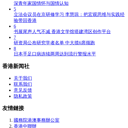
深青年家国情怀与国情认知
5
立法会议员在京研修学习 李慧琼：把宏观思维与实践经
验带回香港
6
书展尾声人气不减 香港文学馆搭建湾区创作平台
7
研资局公布研究学者名单 中大揽6席领跑
8
日本手足口病连续两周达到流行警报水平
香港新闻社
关于我们
联系我们
意见反馈
隐私政策
友情鏈接
國務院港澳事務辦公室
香港中聯辦