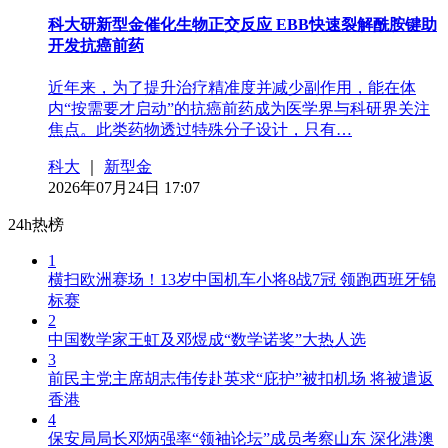
科大研新型金催化生物正交反应 EBB快速裂解酰胺键助
开发抗癌前药
近年来，为了提升治疗精准度并减少副作用，能在体
内“按需要才启动”的抗癌前药成为医学界与科研界关注
焦点。此类药物透过特殊分子设计，只有…
科大
｜
新型金
2026年07月24日 17:07
24h热榜
1
横扫欧洲赛场！13岁中国机车小将8战7冠 领跑西班牙锦
标赛
2
中国数学家王虹及邓煜成“数学诺奖”大热人选
3
前民主党主席胡志伟传赴英求“庇护”被扣机场 将被遣返
香港
4
保安局局长邓炳强率“领袖论坛”成员考察山东 深化港澳