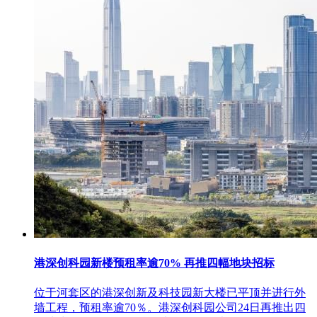
港深创科园新楼预租率逾70% 再推四幅地块招标
位于河套区的港深创新及科技园新大楼已平顶并进行外
墙工程，预租率逾70％。港深创科园公司24日再推出四