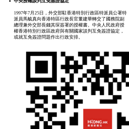
中央授權談判互免簽證協定
1997年7月25日，外交部駐香港特別行政區特派員公署特
派員馬毓真向香港特區行政長官董建華轉交了國務院副
總理兼外交部長錢其琛簽署的授權書。中央人民政府授
權香港特別行政區政府與有關國家談判互免簽證協定，
或就互免簽證問題作出行政安排。