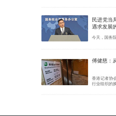
民进党当局
遇求发展
今天，国务
傅健慈：
香港记者协
行业组织的
会员基…