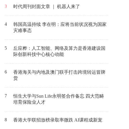
3
时代周刊封面文章 ｜ 机器人来了
4
韩国高温持续 李在明：应将当前状况视为国家
灾难事态
5
丘应桦：人工智能、网络及算力是香港建设国
际创新科技中心核心动能
6
香港海关与内地及澳门联手打击跨境转运冒牌
货
7
恒生大学与Sun Life永明签合作备忘 四大范畴
培育保险业人才
8
香港大学联招放榜录取率微跌 AI课程成新宠