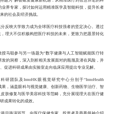
持题为“解锁银发健康新机遇：从精准医疗到智慧养老的科
的业界专家，探讨如何运用精准医学及智能科技，提升长者
来的社会及经济挑战。
充分反映大学致力成为全球医疗科技强者的坚定决心。透过
统，理大不仅积极构想医疗科技的未来，更致力把愿景转化
教授马聪参与另一场题为“数字健康与人工智能赋能医疗转
研发的洞察，深入剖析相关发展面对的瓶颈及潜在风险，并
、促进科研成果由实验室走向临床应用提出专业见解。
队及InnoHK眼视觉研究中心分别于“InnoHealth
及初创成果，涵盖眼科与视觉健康、创新药物、生物医学治疗、智
及皮肤修复与医学美容科技等范畴，充分展现理大在医疗健
研成果转化的成效。
设项目路演环节，向医疗保健专家、投资者及商界领袖介绍