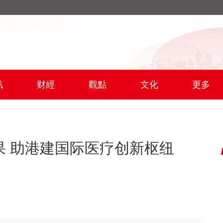
訊
财經
觀點
文化
更多
果 助港建国际医疗创新枢纽