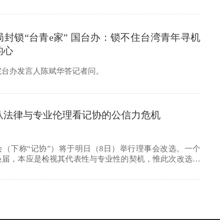
封锁“台青e家” 国台办：锁不住台湾青年寻机
的心
院台办发言人陈斌华答记者问。
从法律与专业伦理看记协的公信力危机
会（下称“记协”）将于明日（8日）举行理事会改选。一个
换届，本应是检视其代表性与专业性的契机，惟此次改选从