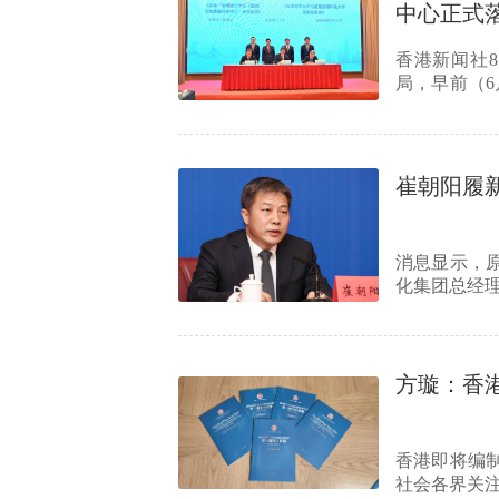
中心正式
香港新闻社
局，早前（6
次会议”…
崔朝阳履
消息显示，
化集团总经
方璇：香
香港即将编制
社会各界关