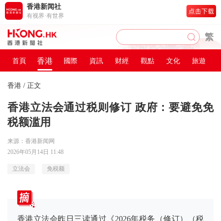
香港新闻社
有视界·有世界
繁
香港
首頁
國際
資訊
财經
觀點
文化
旅遊
香港
/ 正文
香港立法会通过税则修订 政府：要避免免
税额滥用
来源：香港新闻网
2026年05月14日 11:48
立法会
免税额
香港立法会昨日三读通过《2026年税务（修订）（税