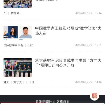
AI
｜
智能体
2026年07月23日 15:14
中国数学家王虹及邓煜成“数学诺奖”大
热人选
国际数学家大会
｜
王虹
2026年07月23日 15:01
港大获赠何启珍贵藏书与书票 “方寸大
千”展即日起向公众开放
港大
｜
方寸大千
｜
于江
2026年07月23日 14:46
香港新聞社 © 版權所有