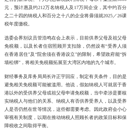
元，预计惠及约212万名纳税人及17万间企业，其中约百分
之二十四的纳税人和百分之十八的企业将毋须就2025／26课
税年度缴税。
选委会界别议员管浩鸣在会上表示，目前供养父母及祖父母
免税额，以及长者住宿照顾开支扣除，仍然设有“受养人须
在香港居住”及“院舍须在香港设立”的限制，希望政府能“拆
墙松绑”，将相关免税额拓展至大湾区内地的九个城市。
财经事务及库务局局长许正宇回应，制定有关条件，目的是
避免相关免税额可能被滥用。他说，假如纳税人可就居于香
港以外的受供养父母或祖父母申请免税额，当中牵涉是要核
实纳税人与他们的关系、纳税人有否供养受养人，以及受养
人是否仍然在世等情况，这些都需要考虑。因此政府会小心
审视有关制度，以期在推动纳税人照顾长者的政策目标和保
障税收之间取得平衡。