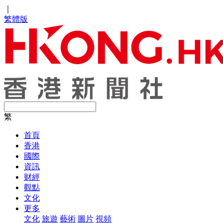
｜
繁體版
繁
首頁
香港
國際
資訊
财經
觀點
文化
更多
文化
旅遊
藝術
圖片
視頻