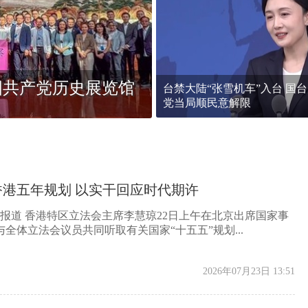
香港侨界社团联会
国共产党历史展览馆
界华侨华人社团联
台禁大陆“张雪机车”入台 国
党当局顺民意解限
港五年规划 以实干回应时代期许
日报道 香港特区立法会主席李慧琼22日上午在北京出席国家事
全体立法会议员共同听取有关国家“十五五”规划...
2026年07月23日 13:51