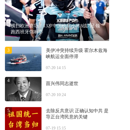
横扫欧洲赛场！13岁中国机车小将8战7冠 领
跑西班牙锦标赛
3
美伊冲突持续升级 霍尔木兹海
峡航运全面停滞
07-20 14:15
4
苗兴伟同志逝世
07-20 10:24
5
去除反共意识 正确认知中共 是
导正台湾民意的关键
07-19 15:15