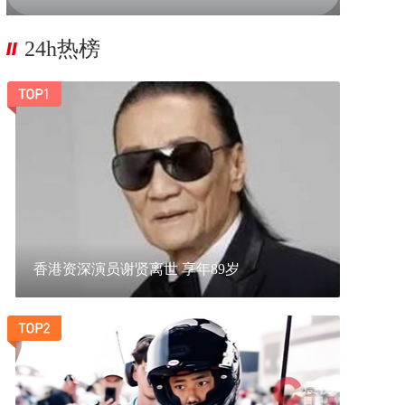
24h热榜
香港资深演员谢贤离世 享年89岁