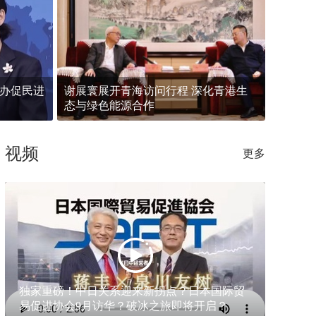
举办座谈会 深入学习第十一届世
立法
谊大会精神
验做
台办促民进
谢展寰展开青海访问行程 深化青港生
态与绿色能源合作
视频
更多
独家重磅！中日关系迎来新拐点？日本国际贸
易促进协会9月访华？破冰之旅即将开启？