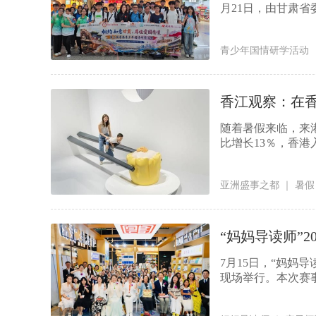
月21日，由甘肃省
青少年国情研学活动
香江观察：在香
随着暑假来临，来
比增长13％，香港
亚洲盛事之都
｜
暑假
“妈妈导读师”
7月15日，“妈妈
现场举行。本次赛事