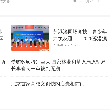
读大赛
2026年07月23日 11:49
制
苏港澳同场竞技，青少年
国
共筑友谊​——2026苏港澳
青少年体育交流训练营在
2026-07-22 21:27
南京开营
：两
受贿数额特别巨大 国家林业和草原局原副局
长李春良一审被判无期
北京首家高校文创快闪店亮相前门