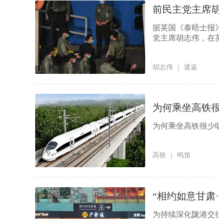
前民主党主席胡
据英国《泰晤士报》
党主席胡志伟，在英
胡志伟
｜
遣返
为何乘坐高铁很
为何乘坐高铁很少
高铁
｜
鸣笛
“相约如意甘肃
兰州启动
为持续深化陇港交