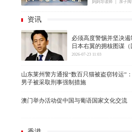
妈妈导读师
｜
亲子阅
资讯
必须高度警惕并坚决遏
日本右翼的拥核图谋（
际论坛）
2026-07-23 11:03
山东莱州警方通报“数百只猫被盗窃转运”
男子被采取刑事强制措施
澳门举办活动促中国与葡语国家文化交流
香港