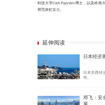
科技大学Gleb Papyshev博士，
师范炎虹女士。
延伸阅读
日本经济
日本关西经
华。
邓飞：安
展