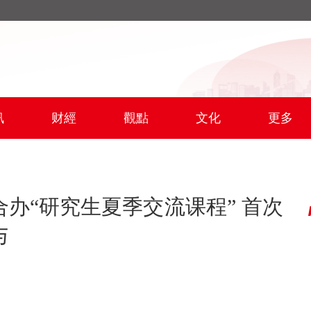
訊
财經
觀點
文化
更多
办“研究生夏季交流课程” 首次
与