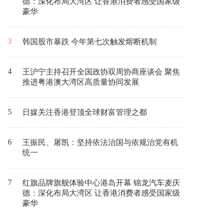
德：深化布局大湾区 让香港消费者感受国家级
豪华
3
韩国股市暴跌 今年第七次触发熔断机制
4
王沪宁主持召开全国政协双周协商座谈会 聚焦
推进粤港澳大湾区高质量协同发展
5
日媒关注香港登顶全球财富管理之都
6
王振民、屠凯：坚持依法治国与依规治党有机
统一
7
红旗品牌旗舰体验中心港岛开幕 锦龙汽车麦庆
德：深化布局大湾区 让香港消费者感受国家级
豪华