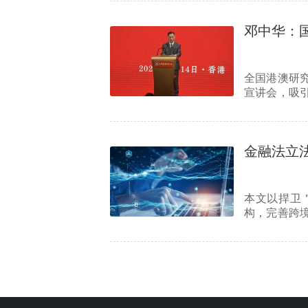
邓中华：
全国港澳研究
宣讲会，吸
嘉宾出…
金融法立
本文以捍卫
构，完善跨
态平衡。