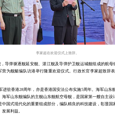
李家超在欢迎仪式上致辞。
东舰，导弹驱逐舰延安舰、湛江舰及导弹护卫舰运城舰组成的航母
军营为舰艇编队访港举行隆重欢迎仪式。行政长官李家超致辞
军进驻香港28周年，亦是香港国安法公布实施5周年。海军山
海军山东舰编队的主舰山东舰航空母舰，是国家第一艘自主设计
是中国式现代化的重要组成部分，编队精良的科技建设，彰显国
、发展利益。