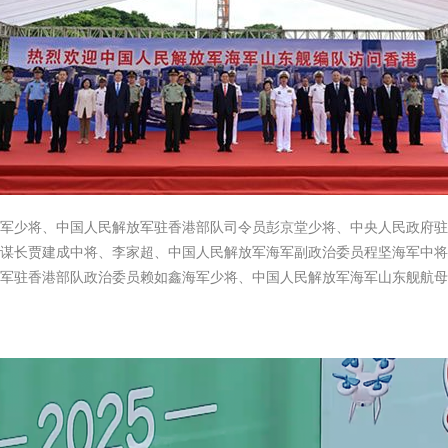
海军少将、中国人民解放军驻香港部队司令员彭京堂少将、中央人民政府驻
参谋长贾建成中将、李家超、中国人民解放军海军副政治委员程坚海军中将
军驻香港部队政治委员赖如鑫海军少将、中国人民解放军海军山东舰航母