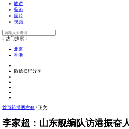
旅遊
藝術
圖片
視頻
# 热门搜索 #
北京
香港
微信扫码分享
首页轮播图右侧
/ 正文
李家超：山东舰编队访港振奋人