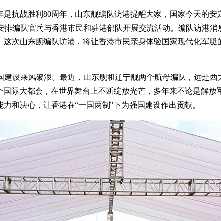
年是抗战胜利80周年，山东舰编队访港提醒大家，国家今天的安
安排编队官兵与香港市民和驻港部队开展交流活动。编队访港消息
。这次山东舰编队访港，将让香港市民亲身体验国家现代化军艇
国建设乘风破浪。最近，山东舰和辽宁舰两个航母编队，远赴西太
一个国际大都会，在世界舞台上不断绽放光芒，多年来不论是解放
力和决心，让香港在“一国两制”下为强国建设作出贡献。