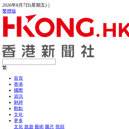
2026年8月7日(星期五)
｜
繁體版
繁
首頁
香港
國際
資訊
财經
觀點
文化
更多
文化
旅遊
藝術
圖片
視頻