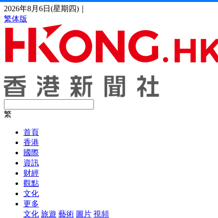
2026年8月6日(星期四)
｜
繁体版
繁
首頁
香港
國際
資訊
财經
觀點
文化
更多
文化
旅遊
藝術
圖片
視頻