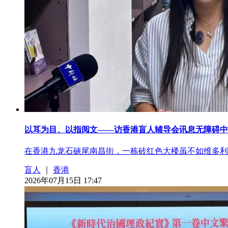
以耳为目、以指阅文——访香港盲人辅导会讯息无障碍中
在香港九龙石硖尾南昌街，一栋砖红色大楼虽不如维多利
盲人
｜
香港
2026年07月15日 17:47