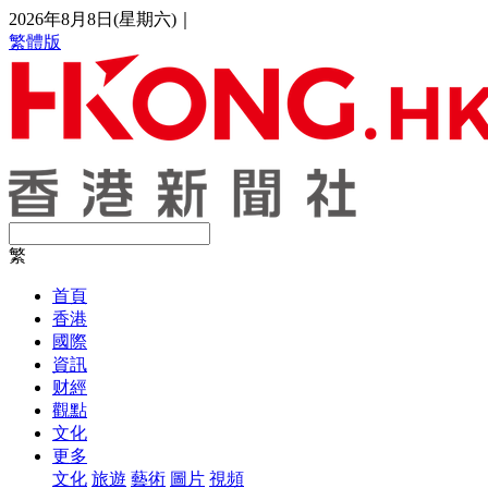
2026年8月8日(星期六)
｜
繁體版
繁
首頁
香港
國際
資訊
财經
觀點
文化
更多
文化
旅遊
藝術
圖片
視頻