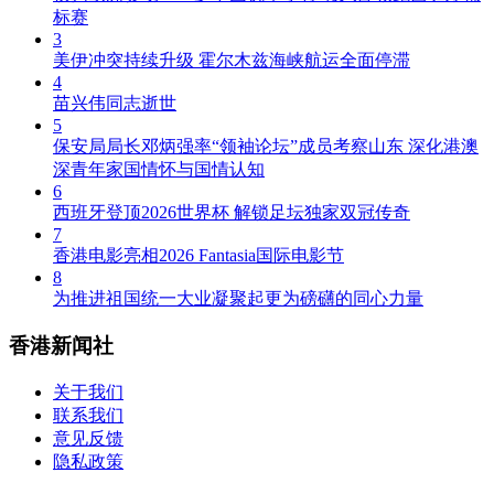
标赛
3
美伊冲突持续升级 霍尔木兹海峡航运全面停滞
4
苗兴伟同志逝世
5
保安局局长邓炳强率“领袖论坛”成员考察山东 深化港澳
深青年家国情怀与国情认知
6
西班牙登顶2026世界杯 解锁足坛独家双冠传奇
7
香港电影亮相2026 Fantasia国际电影节
8
为推进祖国统一大业凝聚起更为磅礴的同心力量
香港新闻社
关于我们
联系我们
意见反馈
隐私政策