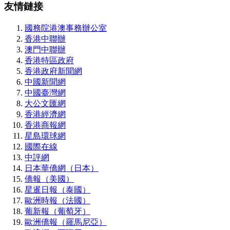
友情鏈接
國務院港澳事務辦公室
香港中聯辦
澳門中聯辦
香港特區政府
香港政府新聞網
中國新聞網
中國臺灣網
大公文匯網
香港經濟網
香港商報網
星島環球網
國際在線
中評網
日本華僑網（日本）
僑報（美國）
星暹日報（泰國）
歐洲時報（法國）
葡新報（葡萄牙）
歐洲僑報（羅馬尼亞）