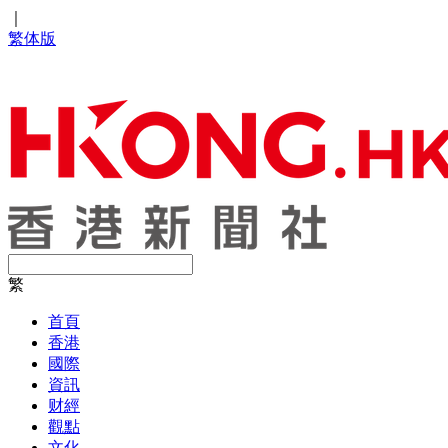
｜
繁体版
繁
首頁
香港
國際
資訊
财經
觀點
文化