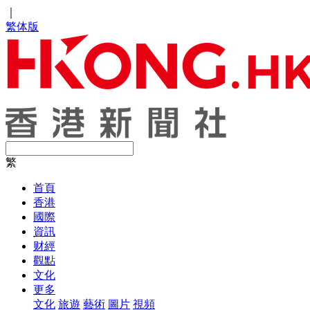
｜
繁体版
繁
首頁
香港
國際
資訊
财經
觀點
文化
更多
文化
旅遊
藝術
圖片
視頻