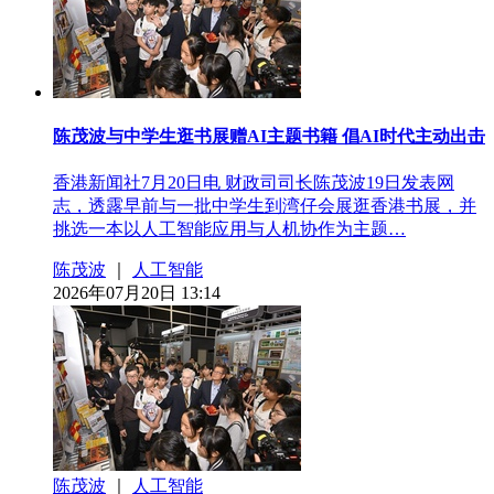
陈茂波与中学生逛书展赠AI主题书籍 倡AI时代主动出击
香港新闻社7月20日电 财政司司长陈茂波19日发表网
志，透露早前与一批中学生到湾仔会展逛香港书展，并
挑选一本以人工智能应用与人机协作为主题…
陈茂波
｜
人工智能
2026年07月20日 13:14
陈茂波
｜
人工智能