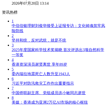
2026年07月20日 13:14
资讯热榜
1
中信信银理财刘俊华接受上证报专访：文化铸魂筑牢风
险防线
2
坚持和统，反对武统，就是不统
3
2025年度国家科学技术奖揭晓 首次评选出3项自然科学
一等奖
4
香港资深演员谢贤离世 享年89岁
5
委内瑞拉地震死亡人数升至1943人
6
习近平对防汛救灾工作作出重要指示
7
中国侨联副主席、党组成员连小敏同志逝世
8
美媒：香港成为亚洲2万亿AI市场的核心枢纽