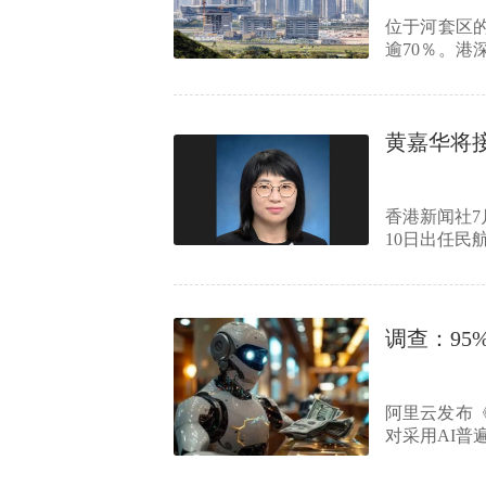
位于河套区
逾70％。港
幅人才公…
黄嘉华将
香港新闻社7
10日出任
调查：95
阿里云发布
对采用AI普