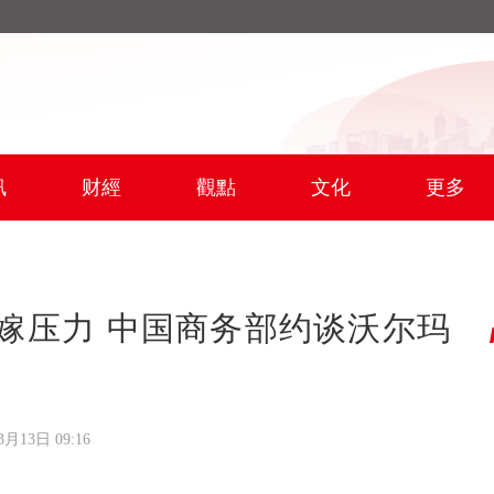
訊
财經
觀點
文化
更多
嫁压力 中国商务部约谈沃尔玛
3月13日 09:16