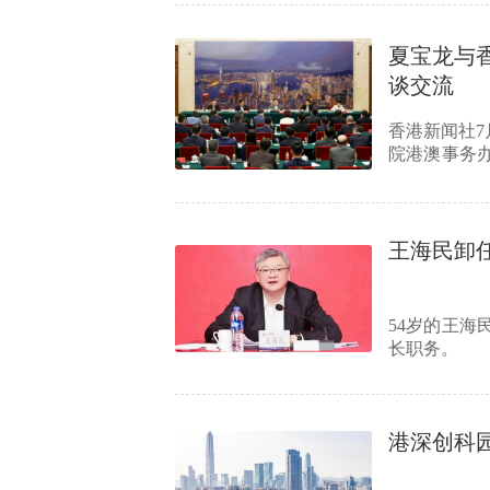
夏宝龙与
谈交流
香港新闻社7
院港澳事务
修班全…
王海民卸
54岁的王海
长职务。
港深创科园