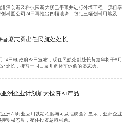
的港深创新及科技园新大楼已平顶并进行外墙工程，预租率
深创科园公司24日再推出四幅地块，包括三幅创科用地及一
接替廖志勇出任民航处处长
月24日电 政府今日宣布，现任民航处副处长黄嘉华将于8月
民航处处长，接替于同日展开退休前休假的廖志勇。
%亚洲企业计划加大投资AI产品
《亚洲AI商业应用就绪程度与可及性调查》显示，亚洲企业
遍持积极态度，整体投资意愿强劲。