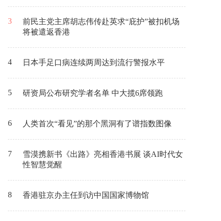
3
前民主党主席胡志伟传赴英求“庇护”被扣机场
将被遣返香港
4
日本手足口病连续两周达到流行警报水平
5
研资局公布研究学者名单 中大揽6席领跑
6
人类首次“看见”的那个黑洞有了谱指数图像
7
雪漠携新书《出路》亮相香港书展 谈AI时代女
性智慧觉醒
8
香港驻京办主任到访中国国家博物馆