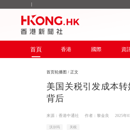
｜
首頁
香港
國際
資
首页轮播图
/ 正文
美国关税引发成本转
背后
来源：香港中通社
作者：黎金良
2025年0
沃尔玛
关税