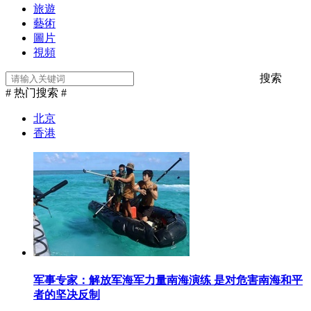
旅遊
藝術
圖片
視頻
搜索
# 热门搜索 #
北京
香港
军事专家：解放军海军力量南海演练 是对危害南海和平
者的坚决反制