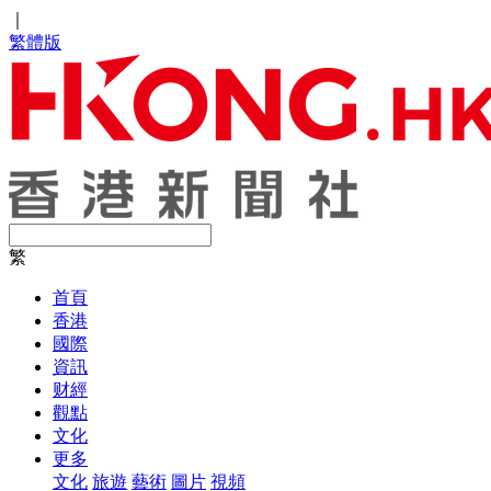
｜
繁體版
繁
首頁
香港
國際
資訊
财經
觀點
文化
更多
文化
旅遊
藝術
圖片
視頻