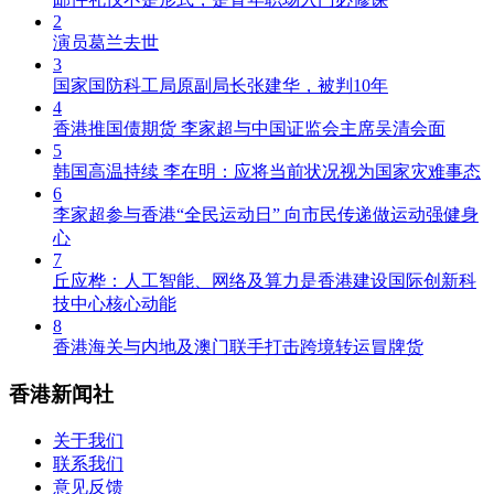
2
演员葛兰去世
3
国家国防科工局原副局长张建华，被判10年
4
香港推国债期货 李家超与中国证监会主席吴清会面
5
韩国高温持续 李在明：应将当前状况视为国家灾难事态
6
李家超参与香港“全民运动日” 向市民传递做运动强健身
心
7
丘应桦：人工智能、网络及算力是香港建设国际创新科
技中心核心动能
8
香港海关与内地及澳门联手打击跨境转运冒牌货
香港新闻社
关于我们
联系我们
意见反馈