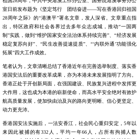
祖国28周年，中共中央港澳工作办公室、国务院港澳事务办公
室日前发布题为《坚定笃行 团结奋进——写在香港回归祖国
28周年之际》的“港澳平”署名文章，发人深省。文章重点指
出，特区政府和社会各界过去多年众志成城，推动“一国两
制”实践，做到“维护国家安全法治体系持续完善”、“经济发展
稳定复苏向好”、“民生改善提速提质”、“‘内联外通’功能强化
拓展”四大工作成效。
笔者认为，文章清晰总结了香港近年在完善选举制度、落实香
港国安法后的重要改革成果，亦为本港未来发展指明了方向。
香港正处于开创新局面，在强国建设、民族复兴进程中发挥更
大作用，这也成为本港的崭新使命，而高水平安全绝对有效护
航高质量发展，使加快由治及兴的路向更明晰、信心更坚定、
动力更充沛。
香港国安法实施后，一法安香江，社会民心重归安定，5年以
来因此被捕的有332人，平均一年66人，占所有拘捕人数