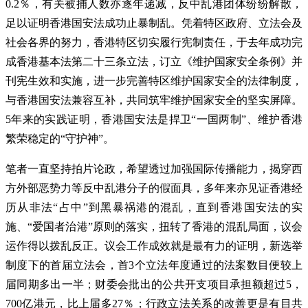
0.2％，有关被捕人数亦逐年递减，反中乱港团体纷纷解散，
足以证明香港国安法成功止暴制乱。凭着特区政府、立法会及
社会各界的努力，香港特区切实履行宪制责任，于去年成功完
成香港基本法第二十三条立法，订立《维护国家安全条例》并
刊宪生效和实施，进一步完善特区维护国家安全的法律制度，
与香港国安法兼容互补，共同筑牢维护国家安全的坚实屏障。
5年来的实践证明，香港国安法是捍卫“一国两制”、维护香港
繁荣稳定的“守护神”。
笔者一直坚持拍片论政，希望透过加强国际传播能力，揭穿西
方外部恶势力等反中乱港分子的假面具，多年来亦见证香港经
历从非法“占中”到黑暴祸港的混乱，直到香港国安法的实
施、“爱国者治港”原则的落实，扭转了香港的混乱局面，议会
运作得以拨乱反正。议会工作成效就是最有力的证明，新选举
制度下的首届立法会，首3个立法年度通过的法案数目便较上
届同期多出一半；财委会批出的公共开支项目承担额超过5，
700亿港元，比上届多27％；行政立法关系的改善更是有目共