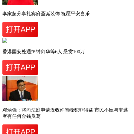
李家超分享礼宾府圣诞装饰 祝愿平安喜乐
香港国安处通缉钟剑华等6人 悬赏100万
邓炳强：将向法庭申请没收许智峰犯罪得益 市民不应与潜逃
者有任何金钱瓜葛