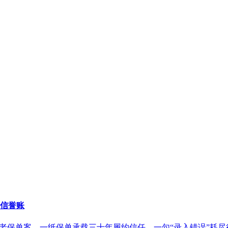
信誉账
养老保单案。一纸保单承载三十年履约信任，一句“录入错误”耗