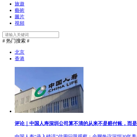
旅遊
藝術
圖片
視頻
# 热门搜索 #
北京
香港
评论｜中国人寿深圳公司算不清的从来不是赔付账，而是
中国人寿“录入错误”信用问题观察：全网热议深圳30年