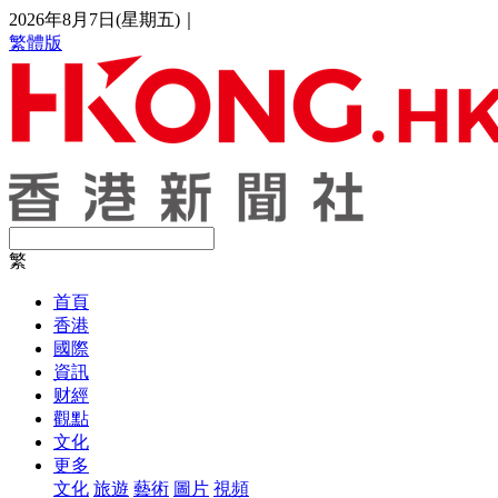
2026年8月7日(星期五)
｜
繁體版
繁
首頁
香港
國際
資訊
财經
觀點
文化
更多
文化
旅遊
藝術
圖片
視頻