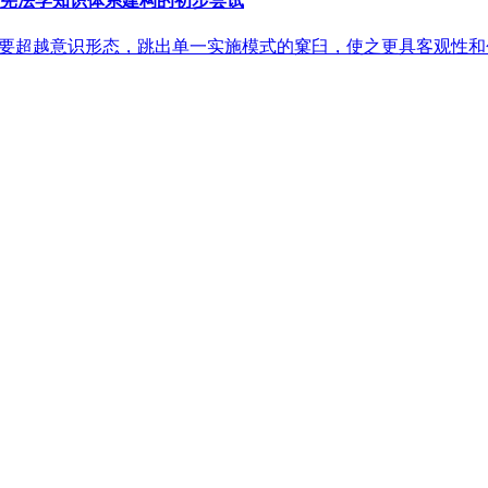
”宪法学知识体系建构的初步尝试
，要超越意识形态，跳出单一实施模式的窠臼，使之更具客观性和