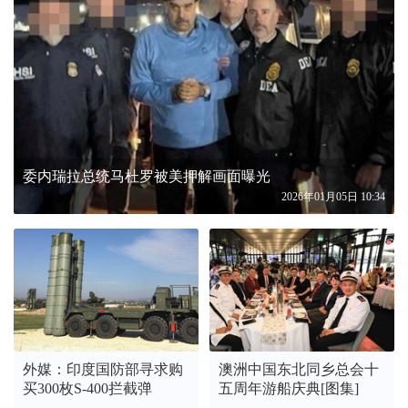
委内瑞拉总统马杜罗被美押解画面曝光
2026年01月05日 10:34
外媒：印度国防部寻求购
澳洲中国东北同乡总会十
买300枚S-400拦截弹
五周年游船庆典[图集]