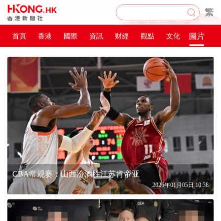
繁
圖片
首頁
香港
國際
資訊
财經
觀點
文化
CBA常规赛：山西汾酒胜江苏肯帝亚
2026年01月05日 10:38