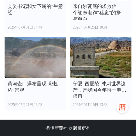
县委书记和女下属的“生意
来自妙瓦底的求救信：一
经”
个缅东电诈“猪崽”的挣扎
与自白
2025年07月31日 14:44
2025年07月25日 10:01
黄河壶口瀑布呈现“彩虹
宁夏“西夏陵”冲刺世界遗
桥”景观
产，是我国今年唯一申报
项目
2025年07月21日 13:53
2025年07月10日 13:38
香港新聞社 © 版權所有