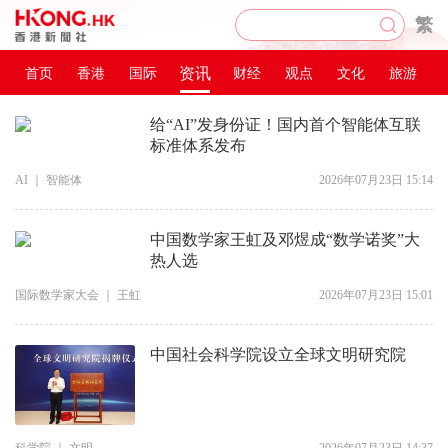
繁
资讯
首页
香港
国际
财经
观点
文化
旅游
给“AI”发身份证！国内首个智能体互联
标准体系发布
AI
｜
智能体
2026年07月23日 15:14
中国数学家王虹及邓煜成“数学诺奖”大
热人选
国际数学家大会
｜
王虹
2026年07月23日 15:01
中国社会科学院设立全球文明研究院