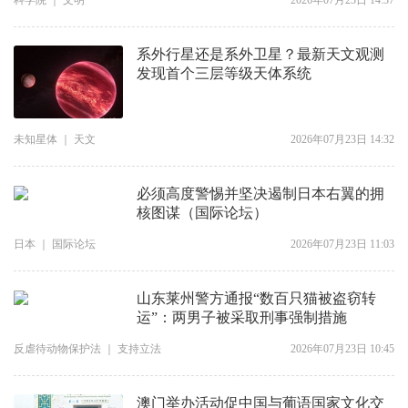
科学院
｜
文明
2026年07月23日 14:37
系外行星还是系外卫星？最新天文观测
发现首个三层等级天体系统
未知星体
｜
天文
2026年07月23日 14:32
必须高度警惕并坚决遏制日本右翼的拥
核图谋（国际论坛）
日本
｜
国际论坛
2026年07月23日 11:03
山东莱州警方通报“数百只猫被盗窃转
运”：两男子被采取刑事强制措施
反虐待动物保护法
｜
支持立法
2026年07月23日 10:45
澳门举办活动促中国与葡语国家文化交