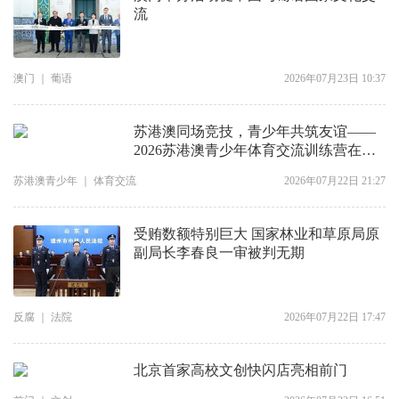
流
澳门
｜
葡语
2026年07月23日 10:37
苏港澳同场竞技，青少年共筑友谊​——
2026苏港澳青少年体育交流训练营在南
京开营
苏港澳青少年
｜
体育交流
2026年07月22日 21:27
受贿数额特别巨大 国家林业和草原局原
副局长李春良一审被判无期
反腐
｜
法院
2026年07月22日 17:47
北京首家高校文创快闪店亮相前门