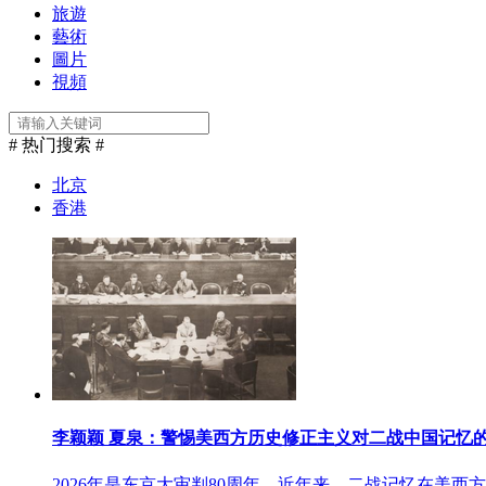
旅遊
藝術
圖片
視頻
# 热门搜索 #
北京
香港
李颖颖 夏泉：警惕美西方历史修正主义对二战中国记忆
2026年是东京大审判80周年。近年来，二战记忆在美