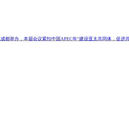
3日在成都举办，本届会议紧扣中国APEC年“建设亚太共同体，促