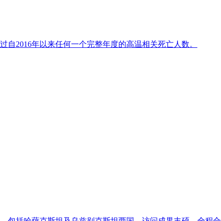
过自2016年以来任何一个完整年度的高温相关死亡人数。
，包括哈萨克斯坦及乌兹别克斯坦两国。访问成果丰硕，全程合