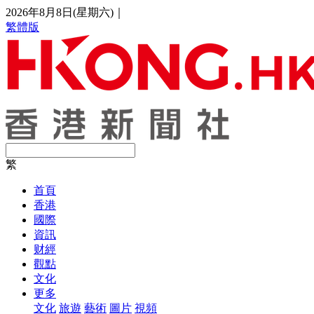
2026年8月8日(星期六)
｜
繁體版
繁
首頁
香港
國際
資訊
财經
觀點
文化
更多
文化
旅遊
藝術
圖片
視頻