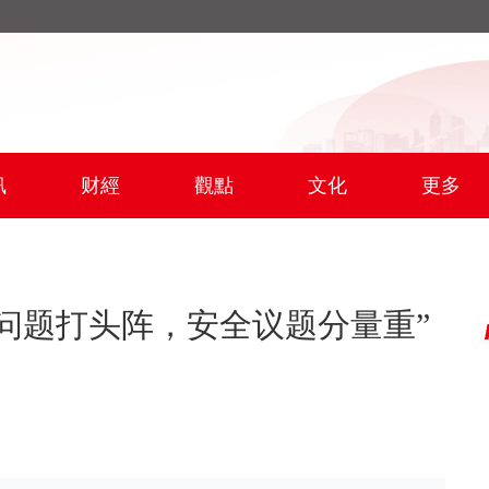
訊
财經
觀點
文化
更多
贸问题打头阵，安全议题分量重”