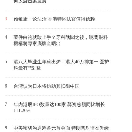
何太袭击案发展
3
顾敏康：论法治 香港特区法官值得信赖
4
著件白袍就敢上手？牙科醜聞之後，呢間眼科
機構將專家底牌全晒出
5
港八大毕业生年薪出炉！港大40万排第一 医护
科最有“钱”途
6
台湾认为日本将协助其抵御中国
7
年内港股IPO数量达100家 募资总额同比增长
111.26%
8
中美密切沟通筹备元首会面 特朗普对盟友升级