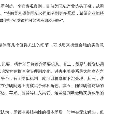
重利益。李嘉豪观察到，目前美国AI产业势头正盛，试图
。“特朗普希望美国AI公司能分到更多蛋糕，希望企业能持
能进行实质管控可能没有那么积极”。
为整体有几个值得关注的细节，可以用来衡量会晤的实质意
布纪要，措辞差异将蕴含重要信息。其二，贸易与投资协调
说明双方在将冲突管理制度化。过去中美关系最大的痛点之
通平台，有了类似机制，就可以将摩擦下沉处理。其三，涉
方在伊朗问题上将被赋予何种角色。其五，随特朗普访华的
伟达、苹果、波音等巨头高管。这些是判断会晤实质成果的
豪认为，尽管中美结构性的根本矛盾一时半会无法解决，但