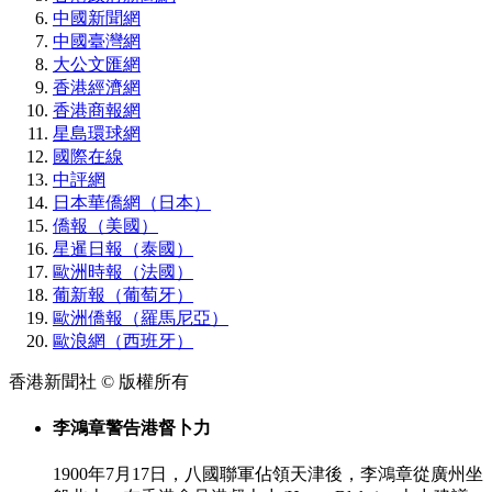
中國新聞網
中國臺灣網
大公文匯網
香港經濟網
香港商報網
星島環球網
國際在線
中評網
日本華僑網（日本）
僑報（美國）
星暹日報（泰國）
歐洲時報（法國）
葡新報（葡萄牙）
歐洲僑報（羅馬尼亞）
歐浪網（西班牙）
香港新聞社 © 版權所有
李鴻章警告港督卜力
1900年7月17日，八國聯軍佔領天津後，李鴻章從廣州坐