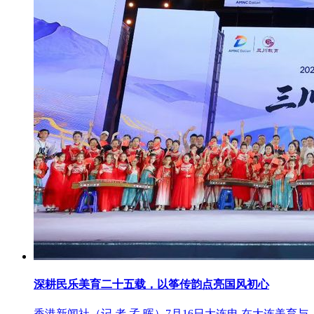
深耕民乐美育二十五载，以筝传韵点亮国风初心
香港新闻社（记 者 孟 晖）7月16日大连电 在大连美育与