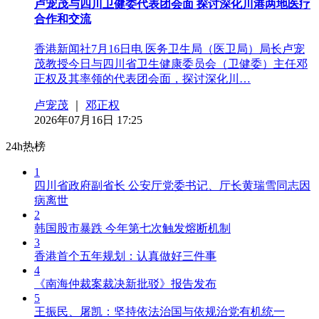
卢宠茂与四川卫健委代表团会面 探讨深化川港两地医疗
合作和交流
香港新闻社7月16日电 医务卫生局（医卫局）局长卢宠
茂教授今日与四川省卫生健康委员会（卫健委）主任邓
正权及其率领的代表团会面，探讨深化川…
卢宠茂
｜
邓正权
2026年07月16日 17:25
24h热榜
1
四川省政府副省长 公安厅党委书记、厅长黄瑞雪同志因
病离世
2
韩国股市暴跌 今年第七次触发熔断机制
3
香港首个五年规划：认真做好三件事
4
《南海仲裁案裁决新批驳》报告发布
5
王振民、屠凯：坚持依法治国与依规治党有机统一