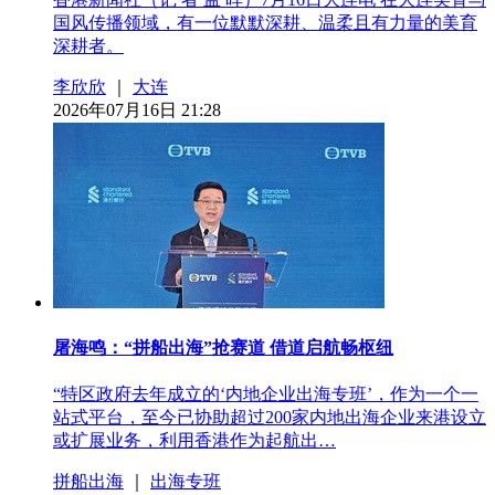
国风传播领域，有一位默默深耕、温柔且有力量的美育
深耕者。
李欣欣
｜
大连
2026年07月16日 21:28
屠海鸣：“拼船出海”抢赛道 借道启航畅枢纽
“特区政府去年成立的‘内地企业出海专班’，作为一个一
站式平台，至今已协助超过200家内地出海企业来港设立
或扩展业务，利用香港作为起航出…
拼船出海
｜
出海专班