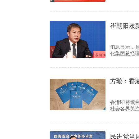
次会议”…
崔朝阳履
消息显示，
化集团总经
方璇：香
香港即将编制
社会各界关
民进党当局