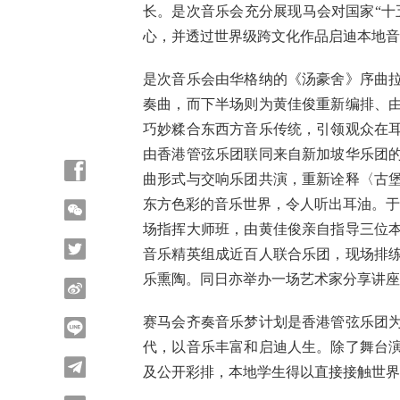
长。是次音乐会充分展现马会对国家“十
心，并透过世界级跨文化作品启迪本地音
是次音乐会由华格纳的《汤豪舍》序曲
奏曲，而下半场则为黄佳俊重新编排、
巧妙糅合东西方音乐传统，引领观众在
由香港管弦乐团联同来自新加坡华乐团
曲形式与交响乐团共演，重新诠释〈古
东方色彩的音乐世界，令人听出耳油。于
场指挥大师班，由黄佳俊亲自指导三位本
音乐精英组成近百人联合乐团，现场排
乐熏陶。同日亦举办一场艺术家分享讲座
赛马会齐奏音乐梦计划是香港管弦乐团
代，以音乐丰富和启迪人生。除了舞台
及公开彩排，本地学生得以直接接触世界