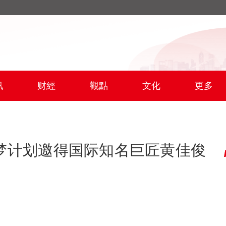
訊
财經
觀點
文化
更多
梦计划邀得国际知名巨匠黄佳俊