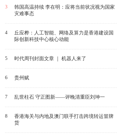
3
韩国高温持续 李在明：应将当前状况视为国家
灾难事态
4
丘应桦：人工智能、网络及算力是香港建设国
际创新科技中心核心动能
5
时代周刊封面文章 ｜ 机器人来了
6
贵州赋
7
乱世柱石 守正图新——评晚清重臣刘坤一
8
香港海关与内地及澳门联手打击跨境转运冒牌
货