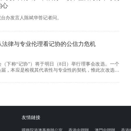
的心
院台办发言人陈斌华答记者问。
从法律与专业伦理看记协的公信力危机
会（下称“记协”）将于明日（8日）举行理事会改选。一个
换届，本应是检视其代表性与专业性的契机，惟此次改选从
友情鏈接
國務院港澳事務辦公室
香港中聯辦
澳門中聯辦
香港