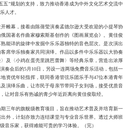
五五”规划的支持，致力推动香港成为中外文化艺术交流中
乐人才。
拉开帷幕，接着由陈蒨莹演奏孟德尔逊大受欢迎的小提琴协
由俄国著名作曲家穆索斯基创作的《图画展览会》。黄佳俊
耳熟能详的旋律中发掘中乐乐器独特的音色层次。是次演出
的客席华乐独奏家共同演绎。作品以多件中乐乐器以大协奏
堡〉及〈小鸡在蛋壳里跳芭蕾舞〉等经典乐章，营造出浓厚
演奏会后的5月10日，另设一连两场免费音乐活动，包括一
地资优年轻指挥，联同香港管弦乐团乐手与47位本港青年
练及演绎乐曲，让市民于母亲节带同子女到场，接受优质音
，让对音乐有热诚的青少年近距离向黄佳俊取经。
为期三年的旗舰级教育项目，旨在推动艺术普及并培育新一
演出外，计划亦致力连结课堂与专业音乐世界。透过大师班
级音乐家，获得难能可贵的学习体验。（完）