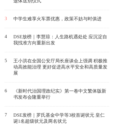
遗体送别仪式
3
中学生难享火车票优惠，政策不妨与时俱进
4
DSE放榜｜李慧琼：人生路机遇处处 应沉淀自
我找准方向重新出发
5
王小洪在全国公安厅局长座谈会上强调 积极推
动高效能治理 更好促进高水平安全和高质量发
展
6
《新时代治国理政纪实》第一卷中文繁体版新
书发布会隆重举行
7
DSE发榜｜罗氏基金中学等3校首诞状元 皇仁
诞1名超级状元及两名状元