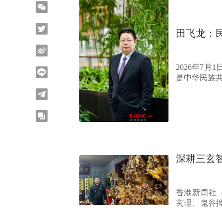
田飞龙：
2026年7
是中华民族
深耕三玄
香港新闻社（
玄理、鬼谷
邃、最…