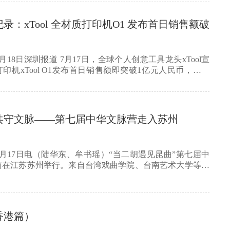
录：xTool 全材质打印机O1 发布首日销售额破
月18日深圳报道 7月17日，全球个人创意工具龙头xTool宣
印机xTool O1发布首日销售额即突破1亿元人民币，创下
共守文脉——第七届中华文脉营走入苏州
月17日电（陆华东、牟书瑶）“当二胡遇见昆曲”第七届中
前在江苏苏州举行。来自台湾戏曲学院、台南艺术大学等院
香港篇）