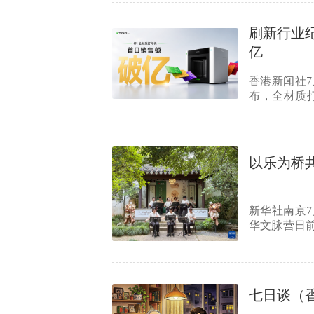
刷新行业纪
亿
香港新闻社7
布，全材质打
xTool成立…
以乐为桥
新华社南京7
华文脉营日
校机构…
七日谈（