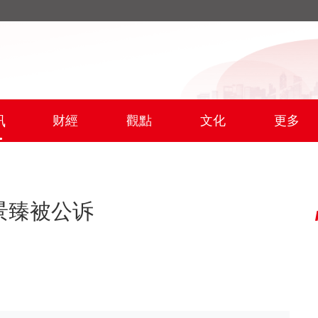
訊
财經
觀點
文化
更多
景臻被公诉