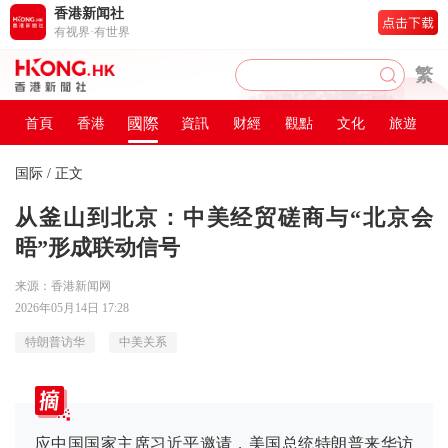
香港新闻社
有视界·有世界
繁
國際
首頁
香港
資訊
财經
觀點
文化
旅遊
国际
/ 正文
从釜山到北京：中美经贸磋商与“北京会
晤”形成联动信号
来源：香港新闻网
2026年05月14日 17:28
特朗普访华
中美关系
应中国国家主席习近平邀请，美国总统特朗普来华访