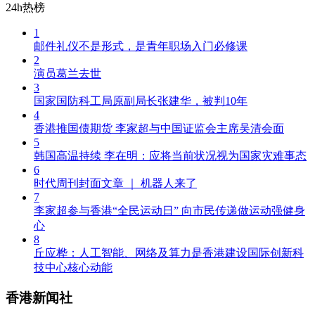
24h热榜
1
邮件礼仪不是形式，是青年职场入门必修课
2
演员葛兰去世
3
国家国防科工局原副局长张建华，被判10年
4
香港推国债期货 李家超与中国证监会主席吴清会面
5
韩国高温持续 李在明：应将当前状况视为国家灾难事态
6
时代周刊封面文章 ｜ 机器人来了
7
李家超参与香港“全民运动日” 向市民传递做运动强健身
心
8
丘应桦：人工智能、网络及算力是香港建设国际创新科
技中心核心动能
香港新闻社