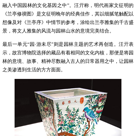
融入中国园林的文化基因之中”。汪亓称，明代画家文征明的
《兰亭修禊图》是文征明晚年的经典佳作，其以细腻笔触配以
想像及对《兰亭序》中情节的参考，涂绘出兰亭雅集的千古盛
景，将文人雅集的风流与园林山水的意境完美结合。
最后一单元“园·游未尽”则是园林主题的艺术再创造。汪亓表
示，故宫博物院选择的藏品有着相同的文化内核，那便是将园
林的意境、故事、精神尽数融入古人的日常器用之中，让园林
之美渗透到生活的方方面面。