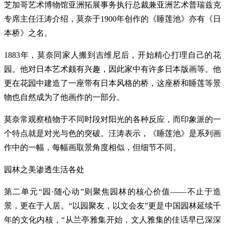
芝加哥艺术博物馆亚洲拓展事务执行总裁兼亚洲艺术普瑞兹克
专席主任汪涛介绍，莫奈于1900年创作的《睡莲池》亦有《日
本桥》之名。
1883年，莫奈同家人搬到吉维尼后，开始精心打理自己的花
园。他对日本艺术颇有兴趣，因此家中有许多日本版画等。他
更在花园中建造了一座带有日本风格的桥，这座桥和睡莲等景
物也自然成为了他画作的一部分。
莫奈常观察植物于不同时段对阳光的各种反应，而印象派的一
个特点就是对光与色的突破。汪涛表示，《睡莲池》是系列画
作中的一幅，每幅画取景角度相似，但细节不同。
园林之美渗透生活各处
第二单元“园·随心动”则聚焦园林的核心价值——不止于造
景，更在于人居。“以园聚友，以文会友”更是中国园林延续千
年的文化内核，“从兰亭雅集开始，文人雅集的佳话早已深深