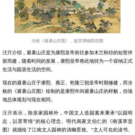
冷枚《避暑山庄图》。故宫博物院供图
汪亓介绍，避暑山庄是为康熙皇帝前往参加木兰秋狝的短暂停
留而建，随着时间的发展，康熙皇帝将此地转为一个容纳正式
生活与园居生活的空间。
现在的避暑山庄于康熙、雍正、乾隆三朝皇帝时期修建，而冷
枚的《避暑山庄图》绘制的是康熙年间避暑山庄的样貌，但场
地总体规划与现在相同。
汪亓表示，除皇家园林外，中国文人造园素来秉承“以园明
志，以景寄情”的核心理念。明代画家文伯仁的《南溪草堂
图》就描绘了江南文人园林的清幽景致。“文人可在此读书、