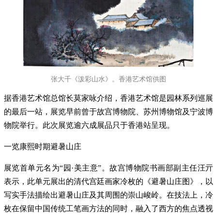
张大千《泼彩山水》。香港艺术馆供图
据香港艺术馆总馆长莫家咏介绍，香港艺术馆是园林系列巡展
的最后一站，展览早前曾于故宫博物院、苏州博物馆及宁波博
物院举行。此次展览逾六成展品只于香港站呈现。
一览康熙时期避暑山庄
展览首单元名为“园·美主意”。故宫博物院书画部副主任汪亓
表示，此单元展出的清代宫廷画家冷枚的《避暑山庄图》，以
写实手法描绘出避暑山庄及其周围的崇山峻岭。在技法上，冷
枚在保留中国传统工笔画方法的同时，融入了西方的焦点透视