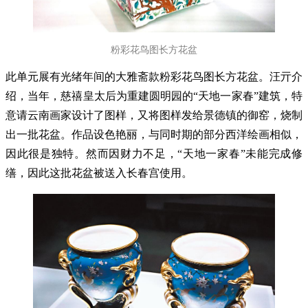
粉彩花鸟图长方花盆
此单元展有光绪年间的大雅斋款粉彩花鸟图长方花盆。汪亓介
绍，当年，慈禧皇太后为重建圆明园的“天地一家春”建筑，特
意请云南画家设计了图样，又将图样发给景德镇的御窑，烧制
出一批花盆。作品设色艳丽，与同时期的部分西洋绘画相似，
因此很是独特。然而因财力不足，“天地一家春”未能完成修
缮，因此这批花盆被送入长春宫使用。