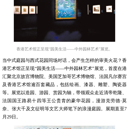
香港艺术馆正呈现“园美生活——中外园林艺术”展览。
当中式庭园与西式花园同场对话，会产生怎样的审美火花？香
港艺术馆正呈现“园美生活——中外园林艺术”展览，首度在港
汇聚北京故宫博物院、美国芝加哥艺术博物馆、法国凡尔赛宫
及香港艺术馆逾百套藏品，包括绘画、漆器、雕塑、陶瓷器
等。展览以造园、游园、赏园为轴，带领观众走近清帝乾隆、
法国国王路易十四等王公贵胄的豪华花园，漫游克劳德·莫
奈、张大千及文征明等文艺大师笔下的浪漫庭园。展期直至7
月29日。