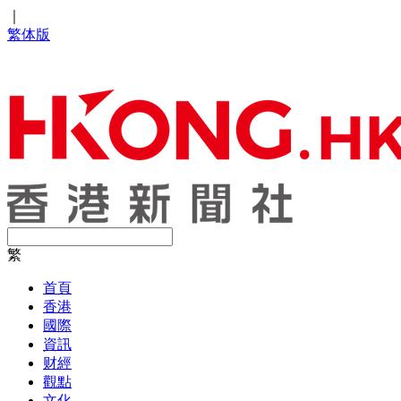
｜
繁体版
繁
首頁
香港
國際
資訊
财經
觀點
文化