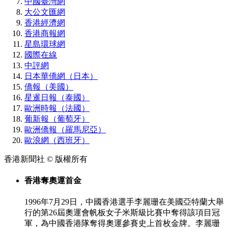
中國臺灣網
大公文匯網
香港經濟網
香港商報網
星島環球網
國際在線
中評網
日本華僑網（日本）
僑報（美國）
星暹日報（泰國）
歐洲時報（法國）
葡新報（葡萄牙）
歐洲僑報（羅馬尼亞）
歐浪網（西班牙）
香港新聞社 © 版權所有
香港奪奧運首金
1996年7月29日，中國香港選手李麗珊在美國亞特蘭大舉
行的第26屆奧運會帆板女子米斯級比賽中奪得該項目冠
軍，為中國香港隊奪得奧運參賽史上首枚金牌。李麗珊