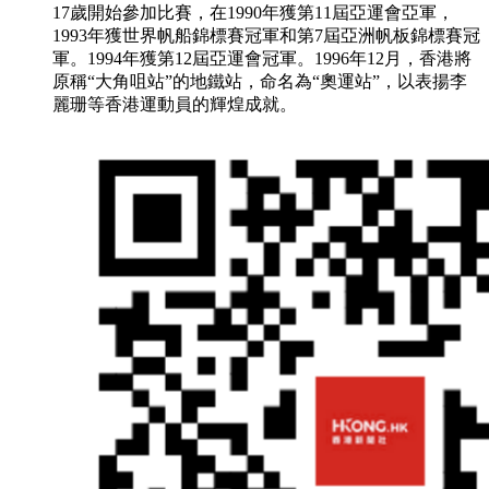
17歲開始參加比賽，在1990年獲第11屆亞運會亞軍，
1993年獲世界帆船錦標賽冠軍和第7屆亞洲帆板錦標賽冠
軍。1994年獲第12屆亞運會冠軍。1996年12月，香港將
原稱“大角咀站”的地鐵站，命名為“奧運站”，以表揚李
麗珊等香港運動員的輝煌成就。