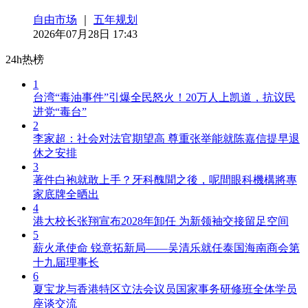
自由市场
｜
五年规划
2026年07月28日 17:43
24h热榜
1
台湾“毒油事件”引爆全民怒火！20万人上凯道，抗议民
进党“毒台”
2
李家超：社会对法官期望高 尊重张举能就陈嘉信提早退
休之安排
3
著件白袍就敢上手？牙科醜聞之後，呢間眼科機構將專
家底牌全晒出
4
港大校长张翔宣布2028年卸任 为新领袖交接留足空间
5
薪火承使命 锐意拓新局——吴清乐就任泰国海南商会第
十九届理事长
6
夏宝龙与香港特区立法会议员国家事务研修班全体学员
座谈交流