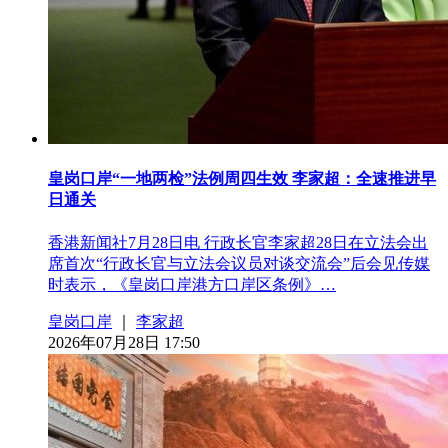
皇岗口岸“一地两检”法例周四生效 李家超：全速推进早
日通关
香港新闻社7月28日电 行政长官李家超28日在立法会出
席首次“行政长官与立法会议员对谈交流会”后会见传媒
时表示，《皇岗口岸港方口岸区条例》…
皇岗口岸
｜
李家超
2026年07月28日 17:50